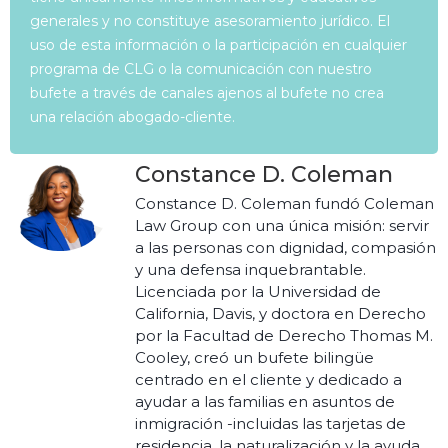
generales y no constituye asesoramiento jurídico. El
uso de esta información o la participación en cualquier
programa de CLG o la comunicación con nuestro
bufete a través de canales ajenos al bufete no crea
una relación abogado-cliente.
Constance D. Coleman
Constance D. Coleman fundó Coleman
Law Group con una única misión: servir
a las personas con dignidad, compasión
y una defensa inquebrantable.
Licenciada por la Universidad de
California, Davis, y doctora en Derecho
por la Facultad de Derecho Thomas M.
Cooley, creó un bufete bilingüe
centrado en el cliente y dedicado a
ayudar a las familias en asuntos de
inmigración -incluidas las tarjetas de
residencia, la naturalización y la ayuda