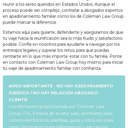
reunir a los seres queridos en Estados Unidos. Aunque el
proceso puede ser complejo, contratar a abogados expertos
en apadrinamiento familiar como los de Coleman Law Group
puede marcar la diferencia.
Estamos aquí para guiarte, defenderte y asegurarnos de que
tu viaje hacia la reunificación sea lo más fluido y satisfactorio
posible. Confía en nosotros para ayudarte a navegar por los
entresijos legales y superar los retos, para que puedas
centrarte en lo que más importa: estar con tu familia. Ponte
en contacto con Coleman Law Group hoy mismo para iniciar
tu viaje de apadrinamiento familiar con confianza.
AVISO IMPORTANTE - NO HAY ASESORAMIENTO
JURÍDICO / NO HAY RELACIÓN ABOGADO-
CLIENTE:
La información proporcionada por Coleman Law
Group, P.A., a través de su sitio web, seminarios web,
correos electrónicos, plantillas, guías y otros recursos
tiene únicamente fines informativos y educativos