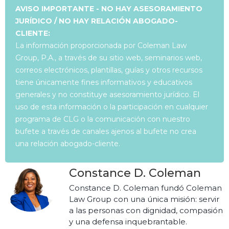
AVISO IMPORTANTE - NO HAY ASESORAMIENTO
JURÍDICO / NO HAY RELACIÓN ABOGADO-
CLIENTE:
La información proporcionada por Coleman Law
Group, P.A., a través de su sitio web, seminarios web,
correos electrónicos, plantillas, guías y otros recursos
tiene únicamente fines informativos y educativos
generales y no constituye asesoramiento jurídico. El
uso de esta información o la participación en cualquier
programa de CLG o la comunicación con nuestro
bufete a través de canales ajenos al bufete no crea
una relación abogado-cliente.
Constance D. Coleman
Constance D. Coleman fundó Coleman
Law Group con una única misión: servir
a las personas con dignidad, compasión
y una defensa inquebrantable.