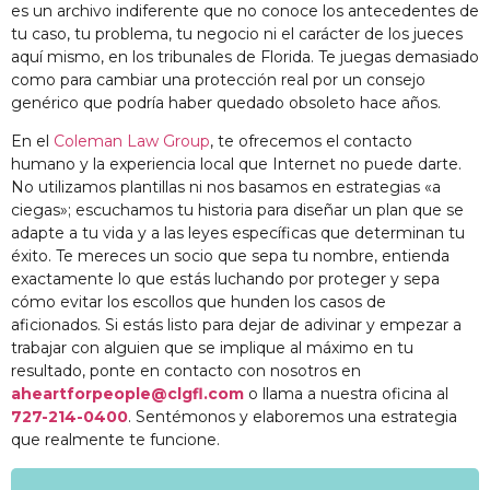
es un archivo indiferente que no conoce los antecedentes de
tu caso, tu problema, tu negocio ni el carácter de los jueces
aquí mismo, en los tribunales de Florida. Te juegas demasiado
como para cambiar una protección real por un consejo
genérico que podría haber quedado obsoleto hace años.
En el
Coleman Law Group
, te ofrecemos el contacto
humano y la experiencia local que Internet no puede darte.
No utilizamos plantillas ni nos basamos en estrategias «a
ciegas»; escuchamos tu historia para diseñar un plan que se
adapte a tu vida y a las leyes específicas que determinan tu
éxito. Te mereces un socio que sepa tu nombre, entienda
exactamente lo que estás luchando por proteger y sepa
cómo evitar los escollos que hunden los casos de
aficionados. Si estás listo para dejar de adivinar y empezar a
trabajar con alguien que se implique al máximo en tu
resultado, ponte en contacto con nosotros en
aheartforpeople@clgfl.com
o llama a nuestra oficina al
727-214-0400
. Sentémonos y elaboremos una estrategia
que realmente te funcione.