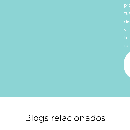
pr
tu
de
y
tu
fut
Blogs relacionados