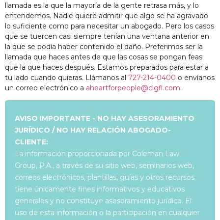
llamada es la que la mayoría de la gente retrasa más, y lo
entendemos. Nadie quiere admitir que algo se ha agravado
lo suficiente como para necesitar un abogado. Pero los casos
que se tuercen casi siempre tenían una ventana anterior en
la que se podía haber contenido el daño. Preferimos ser la
llamada que haces antes de que las cosas se pongan feas
que la que haces después. Estamos preparados para estar a
tu lado cuando quieras. Llámanos al
727-214-0400
o envíanos
un correo electrónico a
aheartforpeople@clgfl.com
.
AVISO IMPORTANTE - NO HAY ASESORAMIENTO
JURÍDICO / NO HAY RELACIÓN ABOGADO-
CLIENTE:
La información proporcionada por Coleman Law
Group, P.A., a través de su sitio web, seminarios web,
correos electrónicos, plantillas, guías y otros recursos
tiene únicamente fines informativos y educativos
generales y no constituye asesoramiento jurídico. El
uso de esta información o la participación en cualquier