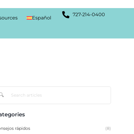
727-214-0400
sources
Español
🔍
ategories
nsejos rápidos
(8)