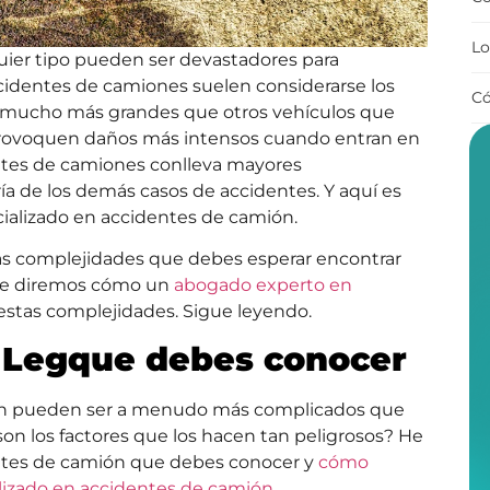
Lo
quier tipo pueden ser devastadores para
ccidentes de camiones suelen considerarse los
Có
 mucho más grandes que otros vehículos que
e provoquen daños más intensos cuando entran en
entes de camiones conlleva mayores
ía de los demás casos de accidentes. Y aquí es
ializado en accidentes de camión.
 las complejidades que debes esperar encontrar
 te diremos cómo un
abogado experto en
estas complejidades. Sigue leyendo.
 Leg
que debes conocer
ón pueden ser a menudo más complicados que
 son los factores que los hacen tan peligrosos? He
entes de camión que debes conocer y
cómo
lizado en accidentes de camión
.