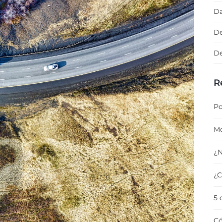
Da
De
De
R
Po
Mo
¿N
¿C
5 
Có