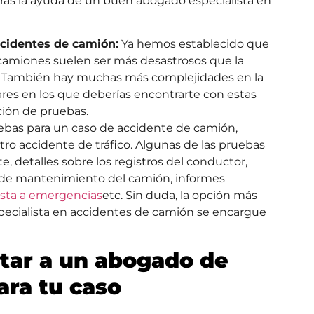
arás la ayuda de un buen abogado especialista en
ccidentes de camión:
Ya hemos establecido que
 camiones suelen ser más desastrosos que la
o. También hay muchas más complejidades en la
ares en los que deberías encontrarte con estas
ción de pruebas.
uebas para un caso de accidente de camión,
o accidente de tráfico. Algunas de las pruebas
e, detalles sobre los registros del conductor,
os de mantenimiento del camión, informes
esta a emergencias
etc. Sin duda, la opción más
pecialista en accidentes de camión se encargue
atar a un abogado de
ara tu caso