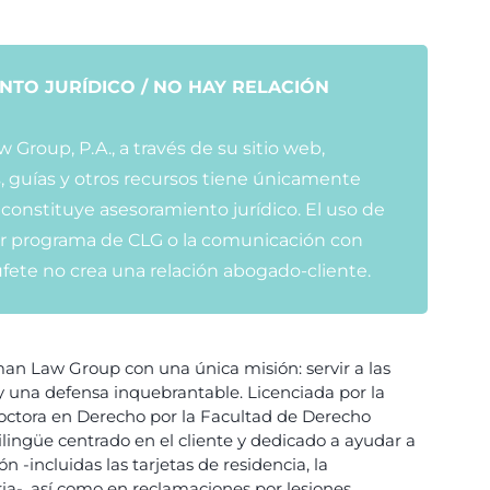
NTO JURÍDICO / NO HAY RELACIÓN
roup, P.A., a través de su sitio web,
s, guías y otros recursos tiene únicamente
 constituye asesoramiento jurídico. El uso de
ier programa de CLG o la comunicación con
ufete no crea una relación abogado-cliente.
n Law Group con una única misión: servir a las
 una defensa inquebrantable. Licenciada por la
 doctora en Derecho por la Facultad de Derecho
lingüe centrado en el cliente y dedicado a ayudar a
n -incluidas las tarjetas de residencia, la
ia-, así como en reclamaciones por lesiones