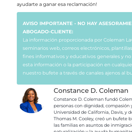
ayudarte a ganar esa reclamación!
AVISO IMPORTANTE - NO HAY ASESORAMIE
ABOGADO-CLIENTE:
La información proporcionada por Coleman Law G
seminarios web, correos electrónicos, plantilla
fines informativos y educativos generales y no
esta información o la participación en cualqu
nuestro bufete a través de canales ajenos al b
Constance D. Coleman
Constance D. Coleman fundó Colema
personas con dignidad, compasión y
Universidad de California, Davis, y
Thomas M. Cooley, creó un bufete bi
las familias en asuntos de inmigració
naturalización y la ayuda humanitar