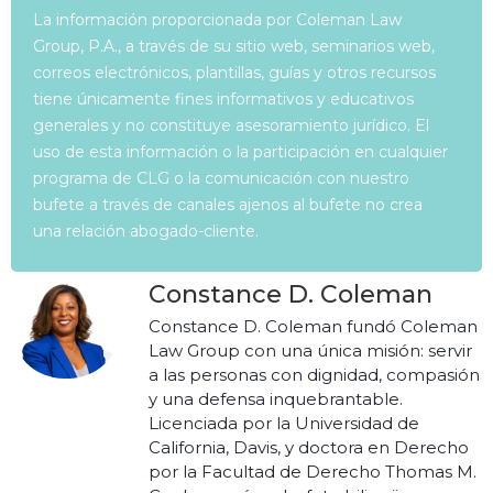
La información proporcionada por Coleman Law
Group, P.A., a través de su sitio web, seminarios web,
correos electrónicos, plantillas, guías y otros recursos
tiene únicamente fines informativos y educativos
generales y no constituye asesoramiento jurídico. El
uso de esta información o la participación en cualquier
programa de CLG o la comunicación con nuestro
bufete a través de canales ajenos al bufete no crea
una relación abogado-cliente.
Constance D. Coleman
Constance D. Coleman fundó Coleman
Law Group con una única misión: servir
a las personas con dignidad, compasión
y una defensa inquebrantable.
Licenciada por la Universidad de
California, Davis, y doctora en Derecho
por la Facultad de Derecho Thomas M.