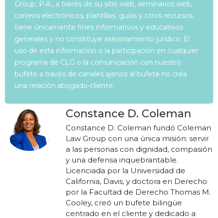
Group, P.A., a través de su sitio web, seminarios web,
correos electrónicos, plantillas, guías y otros recursos
tiene únicamente fines informativos y educativos
generales y no constituye asesoramiento jurídico. El
uso de esta información o la participación en cualquier
programa de CLG o la comunicación con nuestro
bufete a través de canales ajenos al bufete no crea
una relación abogado-cliente.
Constance D. Coleman
Constance D. Coleman fundó Coleman
Law Group con una única misión: servir
a las personas con dignidad, compasión
y una defensa inquebrantable.
Licenciada por la Universidad de
California, Davis, y doctora en Derecho
por la Facultad de Derecho Thomas M.
Cooley, creó un bufete bilingüe
centrado en el cliente y dedicado a