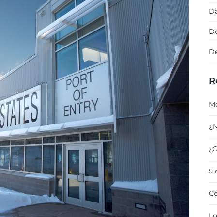
Da
De
De
R
Mo
¿N
¿C
5 
Có
Lo