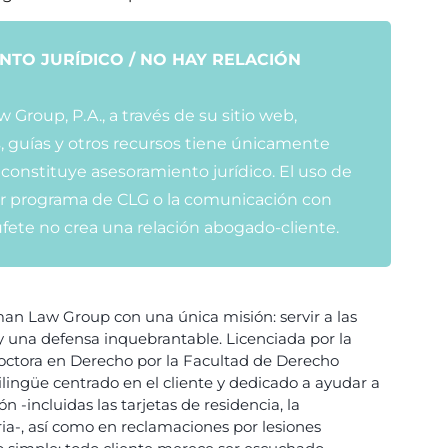
NTO JURÍDICO / NO HAY RELACIÓN
roup, P.A., a través de su sitio web,
s, guías y otros recursos tiene únicamente
 constituye asesoramiento jurídico. El uso de
ier programa de CLG o la comunicación con
ufete no crea una relación abogado-cliente.
n Law Group con una única misión: servir a las
 una defensa inquebrantable. Licenciada por la
 doctora en Derecho por la Facultad de Derecho
lingüe centrado en el cliente y dedicado a ayudar a
n -incluidas las tarjetas de residencia, la
ia-, así como en reclamaciones por lesiones