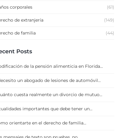
ños corporales
(61)
recho de extranjería
(149)
recho de familia
(44)
ecent Posts
dificación de la pensión alimenticia en Florida...
ecesito un abogado de lesiones de automóvil...
uánto cuesta realmente un divorcio de mutuo...
cualidades importantes que debe tener un...
mo orientarte en el derecho de familia...
s mensajes de texto son pruebas, no...