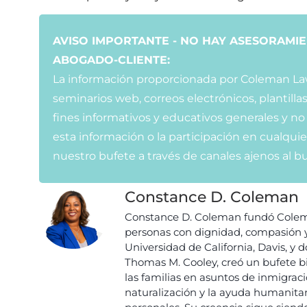
AVISO IMPORTANTE - NO HAY ASESORAMIE
ABOGADO-CLIENTE:
La información proporcionada por Coleman Law G
seminarios web, correos electrónicos, plantilla
fines informativos y educativos generales y no
esta información o la participación en cualqu
nuestro bufete a través de canales ajenos al b
Constance D. Coleman
Constance D. Coleman fundó Colema
personas con dignidad, compasión y
Universidad de California, Davis, y
Thomas M. Cooley, creó un bufete bi
las familias en asuntos de inmigració
naturalización y la ayuda humanitar