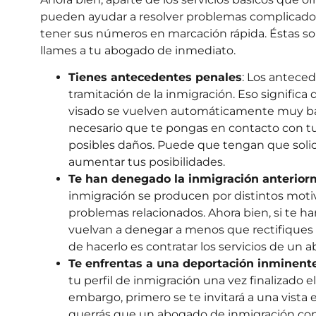
pueden ayudar a resolver problemas complicados.
tener sus números en marcación rápida. Éstas so
llames a tu abogado de inmediato.
Tienes antecedentes penales
: Los antece
tramitación de la inmigración. Eso significa
visado se vuelven automáticamente muy baja
necesario que te pongas en contacto con tu
posibles daños. Puede que tengan que solic
aumentar tus posibilidades.
Te han denegado la inmigración anterio
inmigración se producen por distintos mot
problemas relacionados. Ahora bien, si te h
vuelvan a denegar a menos que rectifiques l
de hacerlo es contratar los servicios de un
Te enfrentas a una deportación inminent
tu perfil de inmigración una vez finalizado e
embargo, primero se te invitará a una vista 
querrás que un abogado de inmigración con