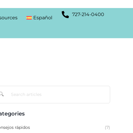
727-214-0400
sources
Español
🔍
ategories
nsejos rápidos
(7)