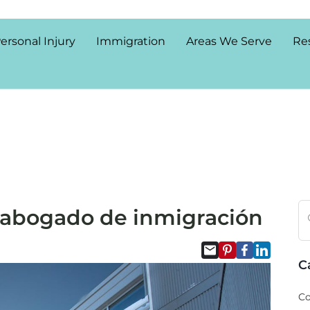
ersonal Injury
Immigration
Areas We Serve
Re
 abogado de inmigración
C
Co