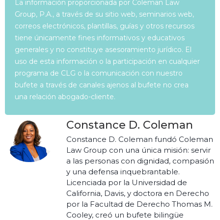
La información proporcionada por Coleman Law
Group, P.A., a través de su sitio web, seminarios web,
correos electrónicos, plantillas, guías y otros recursos
tiene únicamente fines informativos y educativos
generales y no constituye asesoramiento jurídico. El
uso de esta información o la participación en cualquier
programa de CLG o la comunicación con nuestro
bufete a través de canales ajenos al bufete no crea
una relación abogado-cliente.
Constance D. Coleman
Constance D. Coleman fundó Coleman
Law Group con una única misión: servir
a las personas con dignidad, compasión
y una defensa inquebrantable.
Licenciada por la Universidad de
California, Davis, y doctora en Derecho
por la Facultad de Derecho Thomas M.
Cooley, creó un bufete bilingüe