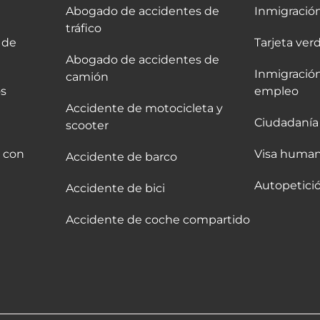
Abogado de accidentes de
Inmigración
tráfico
 de
Tarjeta verd
Abogado de accidentes de
Inmigració
camión
s
empleo
Accidente de motocicleta y
Ciudadanía 
scooter
 con
Visa human
Accidente de barco
Autopetici
Accidente de bici
Accidente de coche compartido