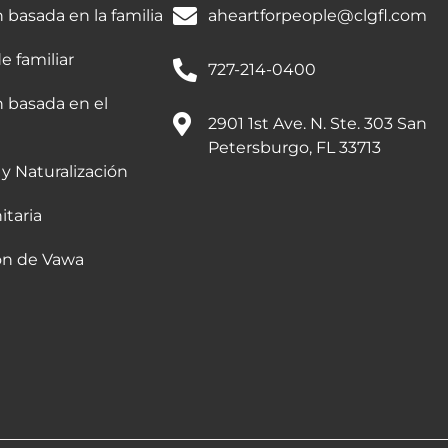
 basada en la familia
aheartforpeople@clgfl.com
e familiar
727-214-0400
n basada en el
2901 1st Ave. N. Ste. 303 San
Petersburgo, FL 33713
y Naturalización
itaria
ón de Vawa