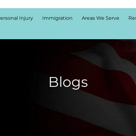
ersonal Injury
Immigration
Areas We Serve
Re
Blogs