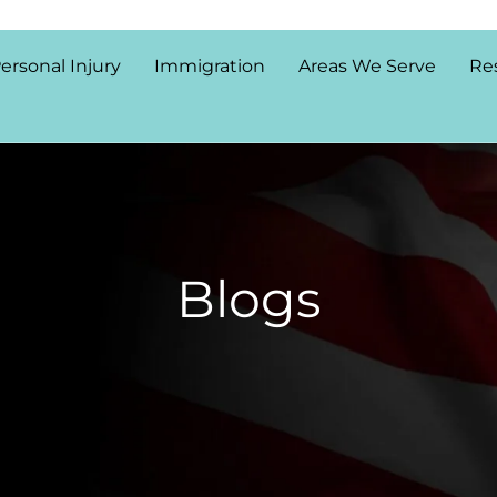
ersonal Injury
Immigration
Areas We Serve
Re
Blogs