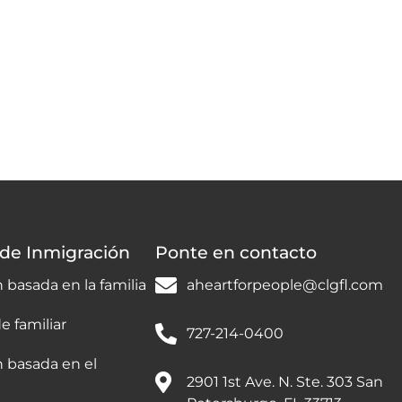
 de Inmigración
Ponte en contacto
 basada en la familia
aheartforpeople@clgfl.com
e familiar
727-214-0400
n basada en el
2901 1st Ave. N. Ste. 303 San