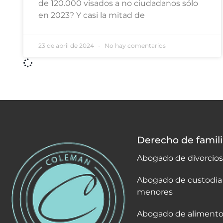
de 120.000 visados a no ciudadanos sólo
en 2023? Y casi la mitad de
23 de abril de 2024
No hay comentarios
Derecho de famili
Abogado de divorcios
Abogado de custodia
menores
Abogado de alimento