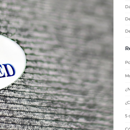
Da
De
De
R
Po
Mo
¿N
¿C
5 
Có