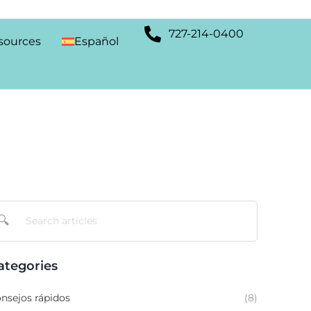
727-214-0400
sources
Español
🔍
ategories
nsejos rápidos
(8)