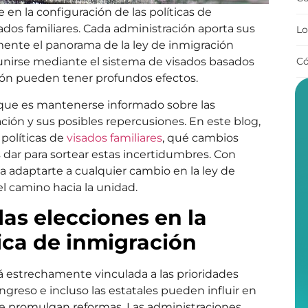
n la configuración de las políticas de
sados familiares. Cada administración aporta sus
Lo
mente el panorama de la ley de inmigración
Có
eunirse mediante el sistema de visados basados
ación pueden tener profundos efectos.
que es mantenerse informado sobre las
ción y sus posibles repercusiones. En este blog,
 políticas de
visados familiares
, qué cambios
dar para sortear estas incertidumbres. Con
a adaptarte a cualquier cambio en la ley de
el camino hacia la unidad.
as elecciones en la
tica de inmigración
á estrechamente vinculada a las prioridades
ongreso e incluso las estatales pueden influir en
 se promulgan reformas. Las administraciones