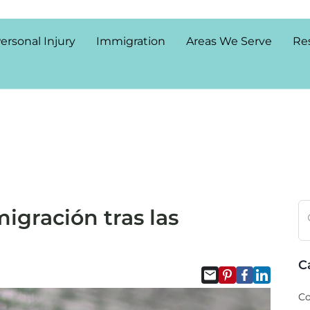
ersonal Injury
Immigration
Areas We Serve
Re
igración tras las
C
Co