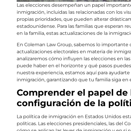
Las elecciones desempeñan un papel importante e
inmigración, incluidas las relacionadas con los vi
propias prioridades, que pueden alterar drástica
estadounidense. Para las familias que esperan r
en la familia, estas actualizaciones de la inmigr
En Coleman Law Group, sabemos lo importante 
actualizaciones electorales en materia de inmigra
analizaremos cómo influyen las elecciones en las
puede haber en el horizonte y qué pasos puedes 
nuestra experiencia, estamos aquí para ayudarte 
inmigración, garantizando que tu familia siga en 
Comprender el papel de l
configuración de la polí
La política de inmigración en Estados Unidos est
políticas. Las elecciones presidenciales, las del C
cómo se aplican las leyes de inmigración y en si