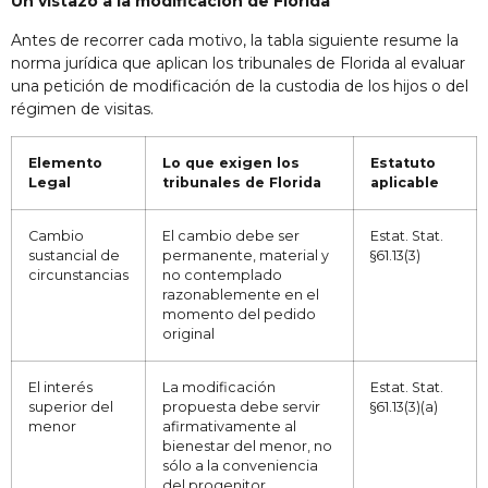
Un vistazo a la modificación de Florida
Antes de recorrer cada motivo, la tabla siguiente resume la
norma jurídica que aplican los tribunales de Florida al evaluar
una petición de modificación de la custodia de los hijos o del
régimen de visitas.
Elemento
Lo que exigen los
Estatuto
Legal
tribunales de Florida
aplicable
Cambio
El cambio debe ser
Estat. Stat.
sustancial de
permanente, material y
§61.13(3)
circunstancias
no contemplado
razonablemente en el
momento del pedido
original
El interés
La modificación
Estat. Stat.
superior del
propuesta debe servir
§61.13(3)(a)
menor
afirmativamente al
bienestar del menor, no
sólo a la conveniencia
del progenitor