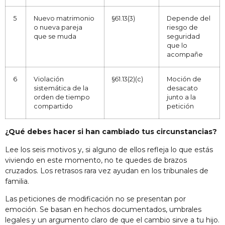
5
Nuevo matrimonio
§61.13(3)
Depende del
o nueva pareja
riesgo de
que se muda
seguridad
que lo
acompañe
6
Violación
§61.13(2)(c)
Moción de
sistemática de la
desacato
orden de tiempo
junto a la
compartido
petición
¿Qué debes hacer si han cambiado tus circunstancias?
Lee los seis motivos y, si alguno de ellos refleja lo que estás
viviendo en este momento, no te quedes de brazos
cruzados. Los retrasos rara vez ayudan en los tribunales de
familia.
Las peticiones de modificación no se presentan por
emoción. Se basan en hechos documentados, umbrales
legales y un argumento claro de que el cambio sirve a tu hijo.