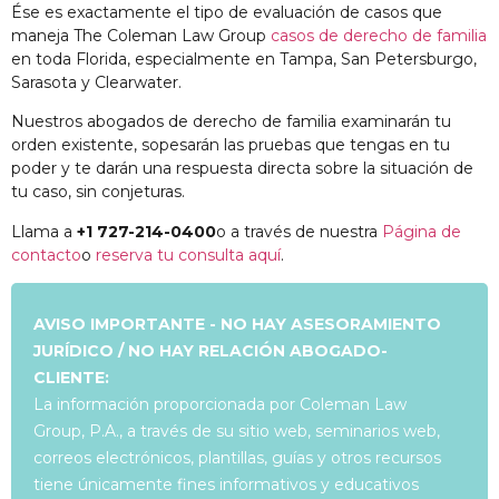
Ése es exactamente el tipo de evaluación de casos que
maneja The Coleman Law Group
casos de derecho de familia
en toda Florida, especialmente en Tampa, San Petersburgo,
Sarasota y Clearwater.
Nuestros abogados de derecho de familia examinarán tu
orden existente, sopesarán las pruebas que tengas en tu
poder y te darán una respuesta directa sobre la situación de
tu caso, sin conjeturas.
Llama a
+1 727-214-0400
o a través de nuestra
Página de
contacto
o
reserva tu consulta aquí
.
AVISO IMPORTANTE - NO HAY ASESORAMIENTO
JURÍDICO / NO HAY RELACIÓN ABOGADO-
CLIENTE:
La información proporcionada por Coleman Law
Group, P.A., a través de su sitio web, seminarios web,
correos electrónicos, plantillas, guías y otros recursos
tiene únicamente fines informativos y educativos