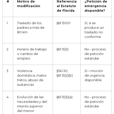
#
Motivo de
Referencia
¿Petición de
modificación
al Estatuto
emergencia
de Florida
disponible?
1
Traslado de los
§61.13001
Sí, si se
padres a más de
produce un
80 km
traslado no
conforme
2
Horario de trabajo
§61.13(3)
No – proceso
o cambio de
de petición
empleo
estándar
3
Violencia
§741.30,
Sí – moción
doméstica, malos
§61.13(2)(b)
de urgencia
tratos, abuso de
disponible
sustancias
4
Evolución de las
§61.13(3)(a)
No – proceso
necesidades y del
de petición
interés superior
estándar
del menor