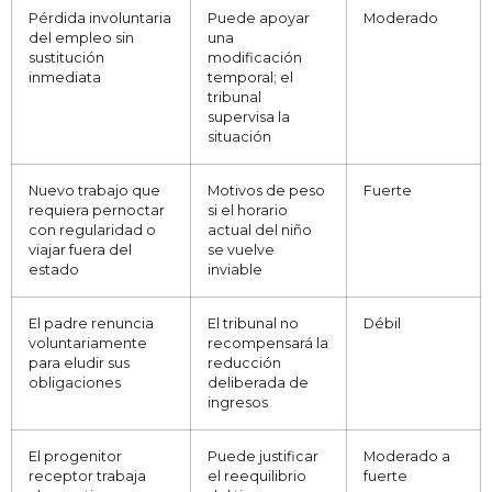
Pérdida involuntaria
Puede apoyar
Moderado
del empleo sin
una
sustitución
modificación
inmediata
temporal; el
tribunal
supervisa la
situación
Nuevo trabajo que
Motivos de peso
Fuerte
requiera pernoctar
si el horario
con regularidad o
actual del niño
viajar fuera del
se vuelve
estado
inviable
El padre renuncia
El tribunal no
Débil
voluntariamente
recompensará la
para eludir sus
reducción
obligaciones
deliberada de
ingresos
El progenitor
Puede justificar
Moderado a
receptor trabaja
el reequilibrio
fuerte