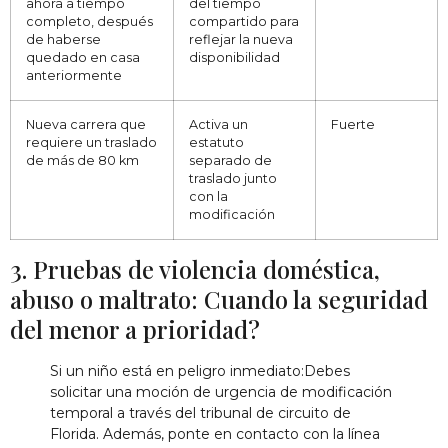
ahora a tiempo
del tiempo
completo, después
compartido para
de haberse
reflejar la nueva
quedado en casa
disponibilidad
anteriormente
Nueva carrera que
Activa un
Fuerte
requiere un traslado
estatuto
de más de 80 km
separado de
traslado junto
con la
modificación
3.
Pruebas de violencia doméstica,
abuso o maltrato
:
Cuando
la seguridad
del menor
a
prioridad
?
Si un niño está en peligro inmediato
:
Debes
solicitar una moción de urgencia de modificación
temporal a través del tribunal de circuito de
Florida.
Además, ponte en contacto con
la
línea