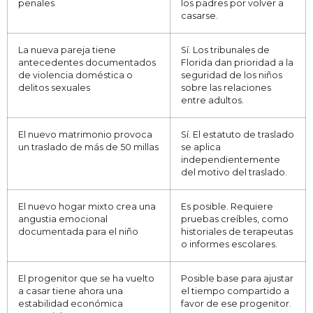
penales
los padres por volver a
casarse.
La nueva pareja tiene
Sí. Los tribunales de
antecedentes documentados
Florida dan prioridad a la
de violencia doméstica o
seguridad de los niños
delitos sexuales
sobre las relaciones
entre adultos.
El nuevo matrimonio provoca
Sí. El estatuto de traslado
un traslado de más de 50 millas
se aplica
independientemente
del motivo del traslado.
El nuevo hogar mixto crea una
Es posible. Requiere
angustia emocional
pruebas creíbles, como
documentada para el niño
historiales de terapeutas
o informes escolares.
El progenitor que se ha vuelto
Posible base para ajustar
a casar tiene ahora una
el tiempo compartido a
estabilidad económica
favor de ese progenitor.