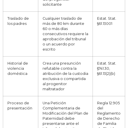
solicitante
Traslado de
Cualquier traslado de
Estat. Stat.
los padres
más de 80 km durante
§61.13001
60 o más días
consecutivos requiere la
aprobación del tribunal
o un acuerdo por
escrito
Historial de
Crea una presunción
Estat. Stat.
violencia
refutable contra la
§741.30,
doméstica
atribución de la custodia
§61.13(2)(b)
exclusiva o compartida
al progenitor
maltratador
Proceso de
Una Petición
Regla 12.905
presentación
Complementaria de
del
Modificación del Plan de
Reglamento
Paternidad debe
de Derecho
presentarse ante el
de Familia