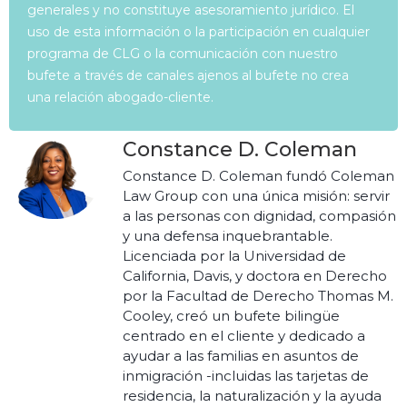
generales y no constituye asesoramiento jurídico. El
uso de esta información o la participación en cualquier
programa de CLG o la comunicación con nuestro
bufete a través de canales ajenos al bufete no crea
una relación abogado-cliente.
Constance D. Coleman
Constance D. Coleman fundó Coleman
Law Group con una única misión: servir
a las personas con dignidad, compasión
y una defensa inquebrantable.
Licenciada por la Universidad de
California, Davis, y doctora en Derecho
por la Facultad de Derecho Thomas M.
Cooley, creó un bufete bilingüe
centrado en el cliente y dedicado a
ayudar a las familias en asuntos de
inmigración -incluidas las tarjetas de
residencia, la naturalización y la ayuda