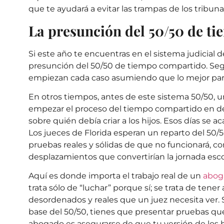
que te ayudará a evitar las trampas de los tribuna
La presunción del 50/50 de t
Si este año te encuentras en el sistema judicial 
presunción del 50/50 de tiempo compartido. Según
empiezan cada caso asumiendo que lo mejor para
En otros tiempos, antes de este sistema 50/50, un
empezar el proceso del tiempo compartido en de
sobre quién debía criar a los hijos. Esos días se 
Los jueces de Florida esperan un reparto del 50/
pruebas reales y sólidas de que no funcionará, co
desplazamientos que convertirían la jornada esco
Aquí es donde importa el trabajo real de un
abog
trata sólo de “luchar” porque sí; se trata de ten
desordenados y reales que un juez necesita ver. Si
base del 50/50, tienes que presentar pruebas que
abogado es asegurarse de que tu versión de los 