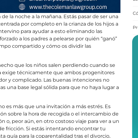
Có
 de la noche a la mañana.
Estás
pasar de ser una
entrada por completo en la crianza de los hijos a
Pr
 intervino para ayudar a esto eliminando las
forzado
a los padres a pelearse por quién “ganó”
l tiempo compartido y cómo
os
dividir las
 hecho que los niños salen perdiendo cuando se
rida exige técnicamente que ambos progenitores
tador y complicado. Las buenas intenciones no
as una base legal sólida para que no haya lugar a
 no es más que una invitación a más estrés. Es
n sobre la hora de recogida o el intercambio de
n o, peor aún, en otro costoso viaje para ver a un
e fricción. Si estás intentando encontrar tu
guía para la coparentalidad tras el divorcio,