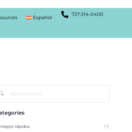
727-214-0400
sources
Español
🔍
ategories
nsejos rápidos
(7)