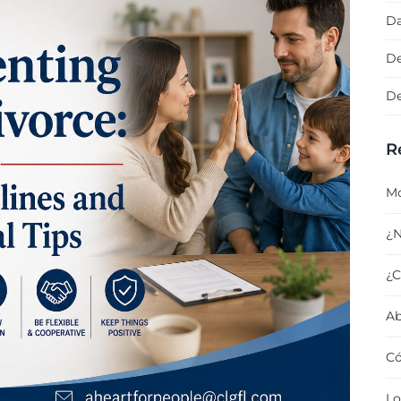
Da
De
De
R
Mo
¿N
¿C
Ab
Có
Lo