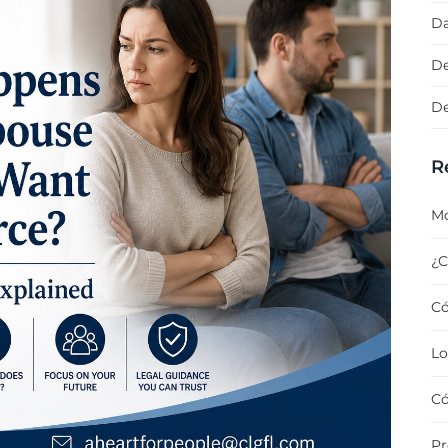
Da
De
De
R
Mo
¿C
Có
Lo
Có
Pr