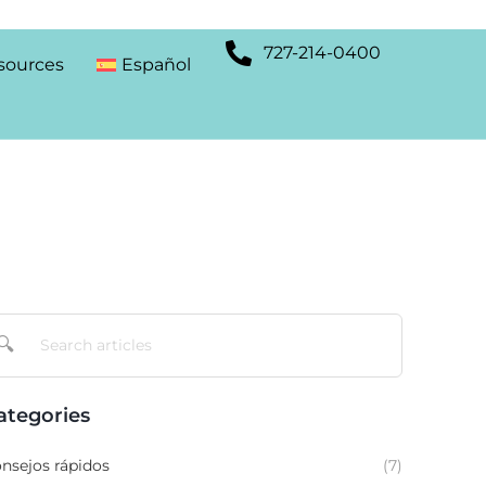
727-214-0400
sources
Español
🔍
ategories
nsejos rápidos
(7)