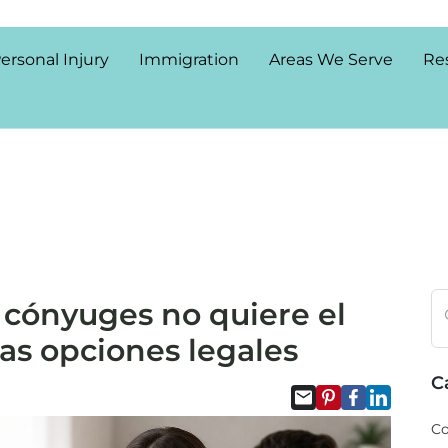
ersonal Injury
Immigration
Areas We Serve
Re
s cónyuges no quiere el
las opciones legales
C
Co