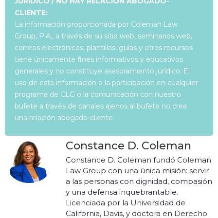
JURÍDICO / NO HAY RELACIÓN ABOGADO-
CLIENTE:
La información proporcionada por Coleman Law
Group, P.A., a través de su sitio web, seminarios web,
correos electrónicos, plantillas, guías y otros recursos
tiene únicamente fines informativos y educativos
generales y no constituye asesoramiento jurídico. El
uso de esta información o la participación en cualquier
programa de CLG o la comunicación con nuestro
bufete a través de canales ajenos al bufete no crea
una relación abogado-cliente.
Constance D. Coleman
Constance D. Coleman fundó Coleman
Law Group con una única misión: servir
a las personas con dignidad, compasión
y una defensa inquebrantable.
Licenciada por la Universidad de
California, Davis, y doctora en Derecho