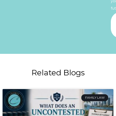
yo
fut
Related Blogs
FAMILY LAW