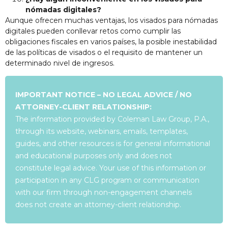
nómadas digitales?
Aunque ofrecen muchas ventajas, los visados para nómadas
digitales pueden conllevar retos como cumplir las
obligaciones fiscales en varios países, la posible inestabilidad
de las políticas de visados o el requisito de mantener un
determinado nivel de ingresos.
IMPORTANT NOTICE – NO LEGAL ADVICE / NO
ATTORNEY-CLIENT RELATIONSHIP:
The information provided by Coleman Law Group, P.A.,
through its website, webinars, emails, templates,
guides, and other resources is for general informational
and educational purposes only and does not
constitute legal advice. Your use of this information or
participation in any CLG program or communication
with our firm through non-engagement channels
does not create an attorney-client relationship.