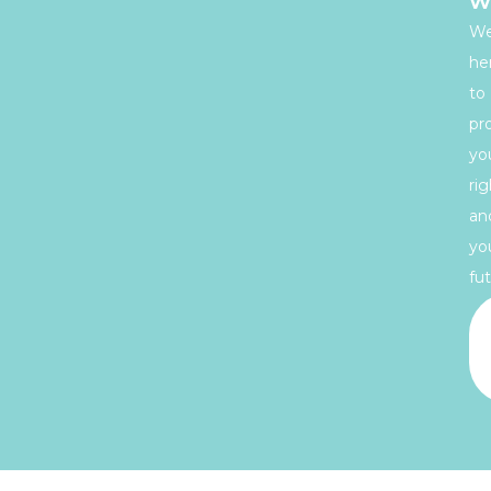
w
We
he
to
pr
yo
rig
an
yo
fut