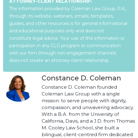
ATTORNEY-CLIENT RELATIONSHIP:
The information provided by Coleman Law Group, P.A.,
through its website, webinars, emails, templates,
guides, and other resources is for general informational
and educational purposes only and does not
constitute legal advice. Your use of this information or
participation in any CLG program or communication
with our firm through non-engagement channels
does not create an attorney-client relationship.
Constance D. Coleman
Constance D. Coleman founded
Coleman Law Group with a single
mission: to serve people with dignity,
compassion, and unwavering advocacy.
With a B.A. from the University of
California, Davis, and a J.D. from Thomas
M. Cooley Law School, she built a
bilingual, client-centred firm dedicated